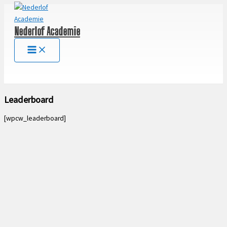
Ga
naar
Nederlof Academie
de
inhoud
Leaderboard
[wpcw_leaderboard]