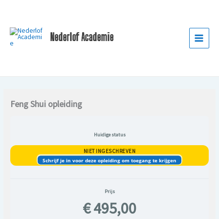
Ga
naar
de
Nederlof Academie
inhoud
Feng Shui opleiding
Huidige status
NIET INGESCHREVEN
Schrijf je in voor deze opleiding om toegang te krijgen
Prijs
€ 495,00