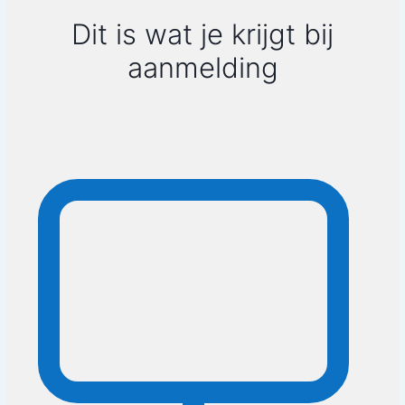
Dit is wat je krijgt bij
De chi-energieën
aanmelding
Chi en omgeving