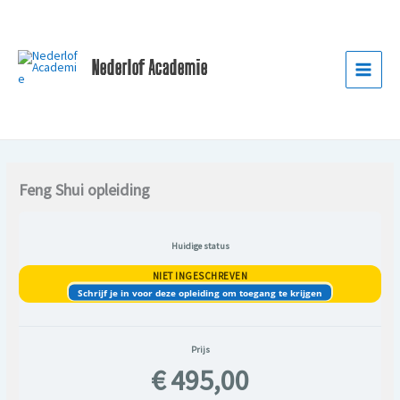
Ga
naar
de
Nederlof Academie
inhoud
Feng Shui opleiding
Huidige status
NIET INGESCHREVEN
Schrijf je in voor deze opleiding om toegang te krijgen
Prijs
€ 495,00