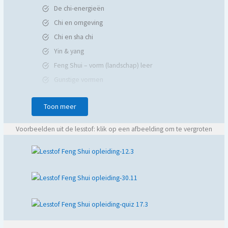
De chi-energieën
Chi en omgeving
Chi en sha chi
Yin & yang
Feng Shui – vorm (landschap) leer
Gunstige vormen
Ongunstige vormen
Toon meer
Richtingen van je huis
Vijf elementen
Voorbeelden uit de lesstof: klik op een afbeelding om te vergroten
Wisselwerking elementen
Het persoonlijk magisch kua getal
De 8 windrichtingen
Bagua
Toepassen van de bagua op plattegronden
Negatieve energieën van buiten