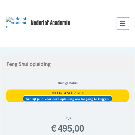
Ga
naar
de
Nederlof Academie
inhoud
Feng Shui opleiding
Huidige status
NIET INGESCHREVEN
Schrijf je in voor deze opleiding om toegang te krijgen
Prijs
€ 495,00