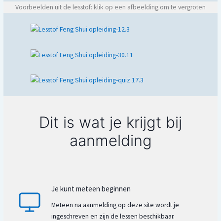
Vijf elementen
Voorbeelden uit de lesstof: klik op een afbeelding om te vergroten
Wisselwerking elementen
Het persoonlijk magisch kua getal
De 8 windrichtingen
Bagua
Toepassen van de bagua op plattegronden
Negatieve energieën van buiten
Negatieve energie in je huis
Dit is wat je krijgt bij
Maken plattegronden
Kompas leer
aanmelding
Lo-shu raster
Feng Shui liniaal
Activeren met elementen
Je kunt meteen beginnen
Activeren met materialen
Inrichting van je huis
Meteen na aanmelding op deze site wordt je
ingeschreven en zijn de lessen beschikbaar.
Huisvormen