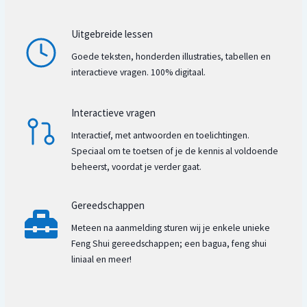
Stenen en kristallen
Feng Shui richtlijnen per ruimte
Uitgebreide lessen
Kleurencombinaties
Goede teksten, honderden illustraties, tabellen en
Feng Shui accessoires
interactieve vragen. 100% digitaal.
Werkwijze Feng Shui advies
Interactieve vragen
Interactief, met antwoorden en toelichtingen.
Speciaal om te toetsen of je de kennis al voldoende
beheerst, voordat je verder gaat.
Gereedschappen
Meteen na aanmelding sturen wij je enkele unieke
Feng Shui gereedschappen; een bagua, feng shui
liniaal en meer!