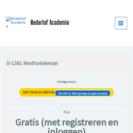
Ga
naar
de
Nederlof Academie
inhoud
D-1381 Meditatieleraar
Huidige status
NIET INGESCHREVEN
Enroll in this groep to get access
Prijs
Gratis (met registreren en
inloggen)