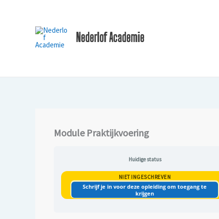
Ga
naar
de
Nederlof Academie
inhoud
Module Praktijkvoering
Huidige status
NIET INGESCHREVEN
Schrijf je in voor deze opleiding om toegang te
krijgen