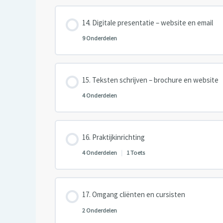
Les inhoud
Digitale presentatie – website en email
9 Onderdelen
Les inhoud
Teksten schrijven – brochure en website
4 Onderdelen
Les inhoud
Praktijkinrichting
4 Onderdelen
|
1 Toets
Les inhoud
Omgang cliënten en cursisten
2 Onderdelen