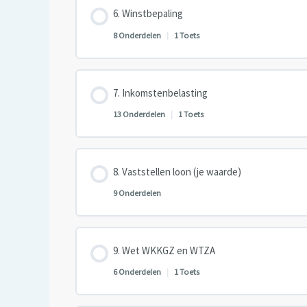
Les inhoud
Winstbepaling
8 Onderdelen
|
1 Toets
Les inhoud
Inkomstenbelasting
13 Onderdelen
|
1 Toets
Les inhoud
Vaststellen loon (je waarde)
9 Onderdelen
Les inhoud
Wet WKKGZ en WTZA
6 Onderdelen
|
1 Toets