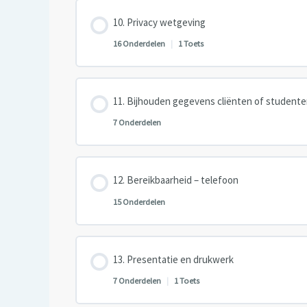
Les inhoud
Privacy wetgeving
16 Onderdelen
|
1 Toets
Les inhoud
Bijhouden gegevens cliënten of student
7 Onderdelen
Les inhoud
Bereikbaarheid – telefoon
15 Onderdelen
Les inhoud
Presentatie en drukwerk
7 Onderdelen
|
1 Toets