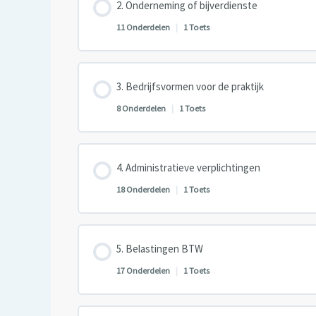
Onderneming of bijverdienste
11 Onderdelen
|
1 Toets
Les inhoud
Bedrijfsvormen voor de praktijk
8 Onderdelen
|
1 Toets
Les inhoud
Administratieve verplichtingen
18 Onderdelen
|
1 Toets
Les inhoud
Belastingen BTW
17 Onderdelen
|
1 Toets