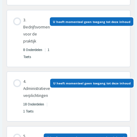
Les inhoud
U heeft momenteel geen toegang tot deze inhoud
0% VOLTOOID
0/11 Stappen
Bedrijfsvormen
voor de
praktijk
8 Onderdelen
|
1
Toets
Les inhoud
U heeft momenteel geen toegang tot deze inhoud
0% VOLTOOID
0/8 Stappen
Administratieve
verplichtingen
18 Onderdelen
|
1 Toets
Les inhoud