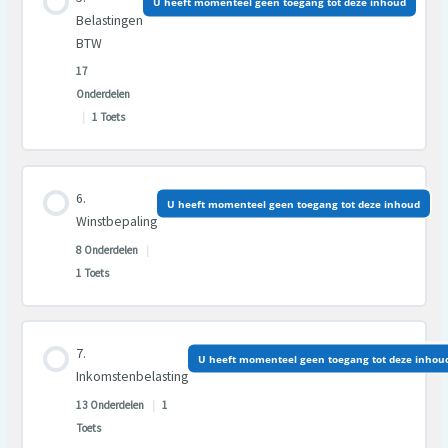
U heeft momenteel geen toegang tot deze inhoud
0% VOLTOOID
0/18 Stappen
Belastingen
BTW
17
Onderdelen
|
1 Toets
Les inhoud
U heeft momenteel geen toegang tot deze inhoud
0% VOLTOOID
0/17 Stappen
Winstbepaling
8 Onderdelen
|
1 Toets
Les inhoud
U heeft momenteel geen toegang tot deze inhou
0% VOLTOOID
0/8 Stappen
Inkomstenbelasting
13 Onderdelen
|
1
Toets