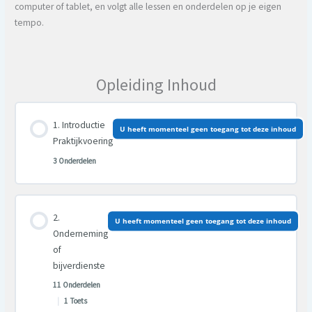
computer of tablet, en volgt alle lessen en onderdelen op je eigen
tempo.
Opleiding Inhoud
Introductie
U heeft momenteel geen toegang tot deze inhoud
Praktijkvoering
3 Onderdelen
Les inhoud
U heeft momenteel geen toegang tot deze inhoud
0% VOLTOOID
0/3 Stappen
Onderneming
of
bijverdienste
11 Onderdelen
|
1 Toets