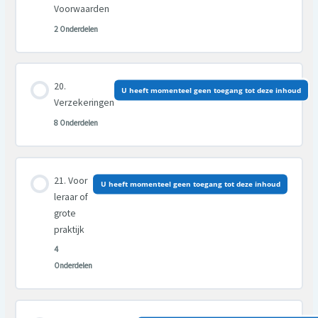
Voorwaarden
2 Onderdelen
Les inhoud
U heeft momenteel geen toegang tot deze inhoud
0% VOLTOOID
0/2 Stappen
Verzekeringen
8 Onderdelen
Les inhoud
Voor
U heeft momenteel geen toegang tot deze inhoud
0% VOLTOOID
0/8 Stappen
leraar of
grote
praktijk
4
Onderdelen
Les inhoud