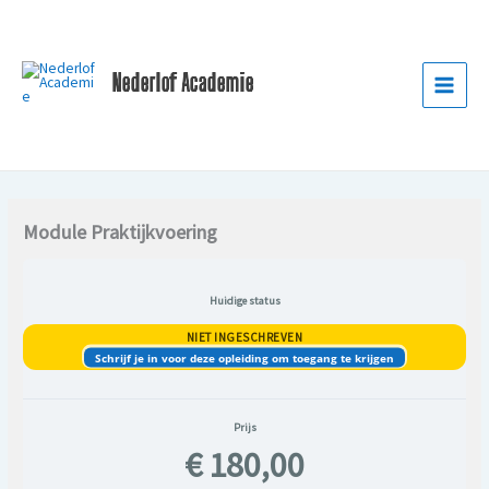
Ga
naar
de
Nederlof Academie
inhoud
Module Praktijkvoering
Huidige status
NIET INGESCHREVEN
Schrijf je in voor deze opleiding om toegang te krijgen
Prijs
€ 180,00