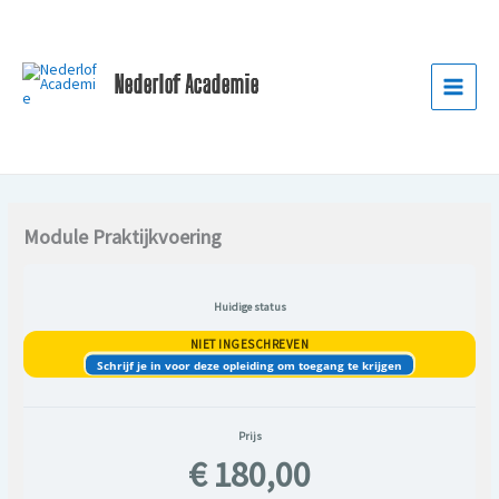
Ga
naar
de
Nederlof Academie
inhoud
Module Praktijkvoering
Huidige status
NIET INGESCHREVEN
Schrijf je in voor deze opleiding om toegang te krijgen
Prijs
€ 180,00