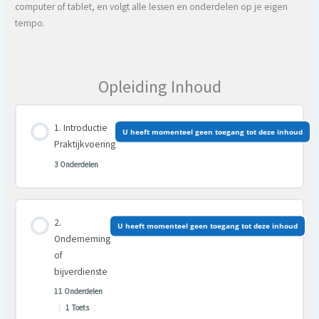
computer of tablet, en volgt alle lessen en onderdelen op je eigen
tempo.
Opleiding Inhoud
Introductie
U heeft momenteel geen toegang tot deze inhoud
Praktijkvoering
3 Onderdelen
Les inhoud
U heeft momenteel geen toegang tot deze inhoud
0% VOLTOOID
0/3 Stappen
Onderneming
of
bijverdienste
11 Onderdelen
|
1 Toets