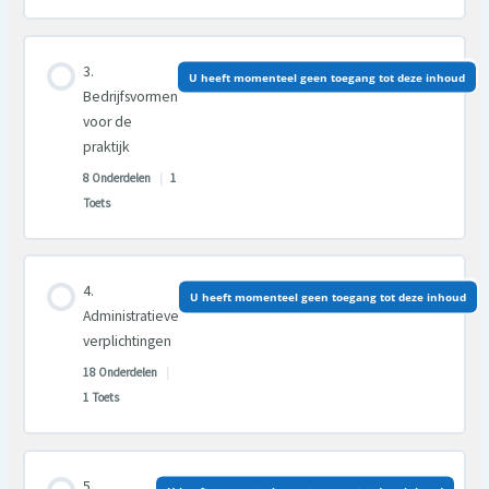
Les inhoud
U heeft momenteel geen toegang tot deze inhoud
0% VOLTOOID
0/11 Stappen
Bedrijfsvormen
voor de
praktijk
8 Onderdelen
|
1
Toets
Les inhoud
U heeft momenteel geen toegang tot deze inhoud
0% VOLTOOID
0/8 Stappen
Administratieve
verplichtingen
18 Onderdelen
|
1 Toets
Les inhoud