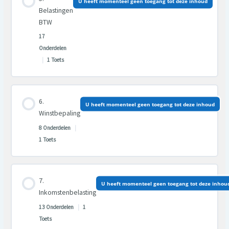
U heeft momenteel geen toegang tot deze inhoud
0% VOLTOOID
0/18 Stappen
Belastingen
BTW
17
Onderdelen
|
1 Toets
Les inhoud
U heeft momenteel geen toegang tot deze inhoud
0% VOLTOOID
0/17 Stappen
Winstbepaling
8 Onderdelen
|
1 Toets
Les inhoud
U heeft momenteel geen toegang tot deze inhou
0% VOLTOOID
0/8 Stappen
Inkomstenbelasting
13 Onderdelen
|
1
Toets