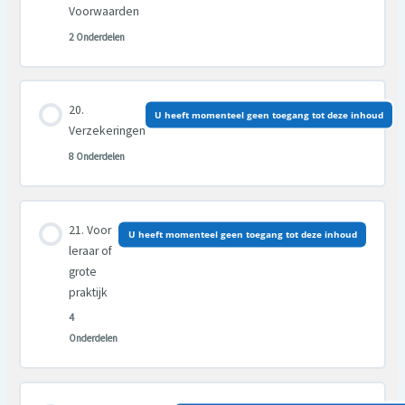
Voorwaarden
2 Onderdelen
Les inhoud
U heeft momenteel geen toegang tot deze inhoud
0% VOLTOOID
0/2 Stappen
Verzekeringen
8 Onderdelen
Les inhoud
Voor
U heeft momenteel geen toegang tot deze inhoud
0% VOLTOOID
0/8 Stappen
leraar of
grote
praktijk
4
Onderdelen
Les inhoud