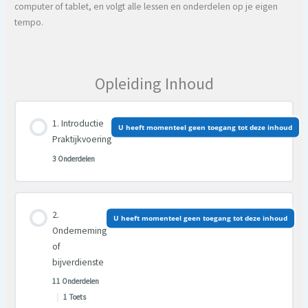
computer of tablet, en volgt alle lessen en onderdelen op je eigen
tempo.
Opleiding Inhoud
Introductie
U heeft momenteel geen toegang tot deze inhoud
Praktijkvoering
3 Onderdelen
Les inhoud
U heeft momenteel geen toegang tot deze inhoud
0% VOLTOOID
0/3 Stappen
Onderneming
of
bijverdienste
11 Onderdelen
|
1 Toets