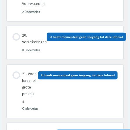
Voorwaarden
2 Onderdelen
Les inhoud
U heeft momenteel geen toegang tot deze inhoud
0% VOLTOOID
0/2 Stappen
Verzekeringen
8 Onderdelen
Les inhoud
Voor
U heeft momenteel geen toegang tot deze inhoud
0% VOLTOOID
0/8 Stappen
leraar of
grote
praktijk
4
Onderdelen
Les inhoud