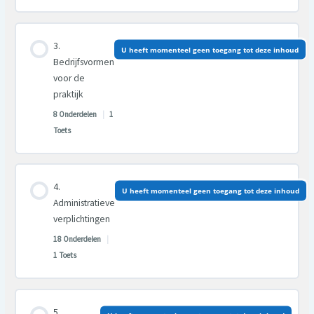
Les inhoud
U heeft momenteel geen toegang tot deze inhoud
0% VOLTOOID
0/11 Stappen
Bedrijfsvormen
voor de
praktijk
8 Onderdelen
|
1
Toets
Les inhoud
U heeft momenteel geen toegang tot deze inhoud
0% VOLTOOID
0/8 Stappen
Administratieve
verplichtingen
18 Onderdelen
|
1 Toets
Les inhoud