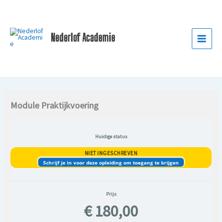
Ga
naar
de
Nederlof Academie
inhoud
Module Praktijkvoering
Huidige status
NIET INGESCHREVEN
Schrijf je in voor deze opleiding om toegang te krijgen
Prijs
€ 180,00