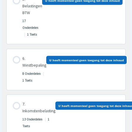
U heeft momenteel geen toegang tot deze inhoud
0% VOLTOOID
0/18 Stappen
Belastingen
BTW
17
Onderdelen
|
1 Toets
Les inhoud
U heeft momenteel geen toegang tot deze inhoud
0% VOLTOOID
0/17 Stappen
Winstbepaling
8 Onderdelen
|
1 Toets
Les inhoud
U heeft momenteel geen toegang tot deze inhou
0% VOLTOOID
0/8 Stappen
Inkomstenbelasting
13 Onderdelen
|
1
Toets